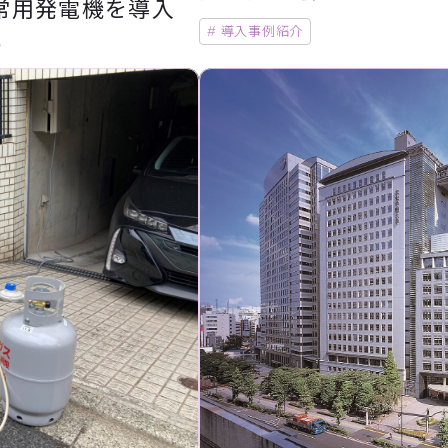
常用発電機を導入
# 導入事例紹介
い