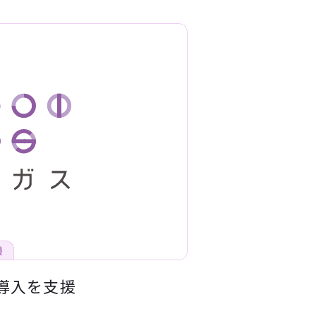
機
導入を支援