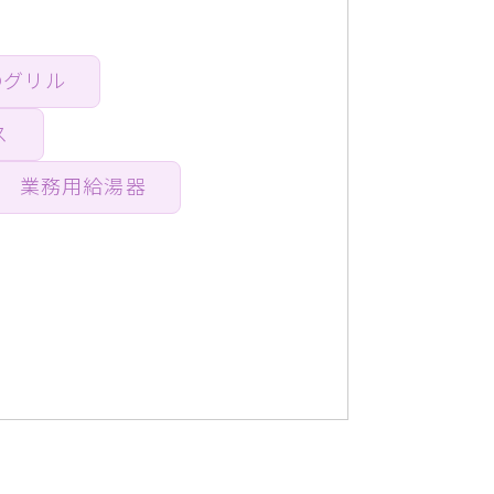
Qグリル
ス
業務用給湯器