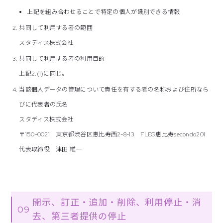
上記を組み合わせることで特定の個人が識別できる情報
共同して利用する者の範囲
スタディス株式会社
共同して利用する者の利用目的
上記2.(1)に同じ。
当該個人データの管理について責任を有する者の名称および住所なら
びに代表者の氏名
スタディス株式会社
〒150-0021 東京都渋谷区恵比寿西2-8-13 FLEG恵比寿secondo201
代表取締役 津田 維一
開示、訂正・追加・削除、利用停止・消
09
去、第三者提供の停止