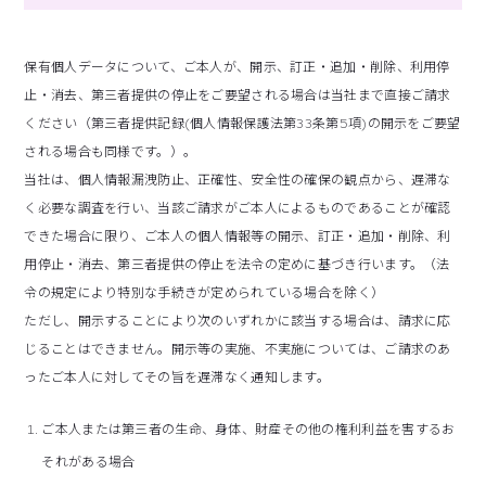
保有個人データについて、ご本人が、開示、訂正・追加・削除、利用停
止・消去、第三者提供の停止をご要望される場合は当社まで直接ご請求
ください（第三者提供記録(個人情報保護法第33条第5項)の開示をご要望
される場合も同様です。）。
当社は、個人情報漏洩防止、正確性、安全性の確保の観点から、遅滞な
く必要な調査を行い、当該ご請求がご本人によるものであることが確認
できた場合に限り、ご本人の個人情報等の開示、訂正・追加・削除、利
用停止・消去、第三者提供の停止を法令の定めに基づき行います。（法
令の規定により特別な手続きが定められている場合を除く）
ただし、開示することにより次のいずれかに該当する場合は、請求に応
じることはできません。開示等の実施、不実施については、ご請求のあ
ったご本人に対してその旨を遅滞なく通知します。
ご本人または第三者の生命、身体、財産その他の権利利益を害するお
それがある場合