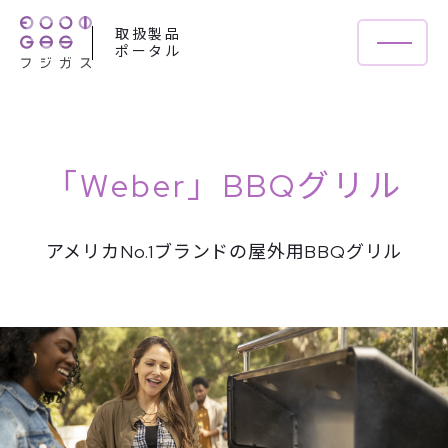
取扱製品
ポータル
「Weber」BBQグリル
アメリカNo.1ブランドの屋外用BBQグリル